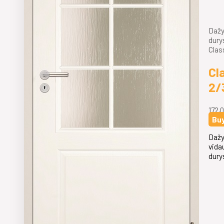
Dažy
dury
Clas
Cl
2/
172,
Bu
Dažy
vida
dury