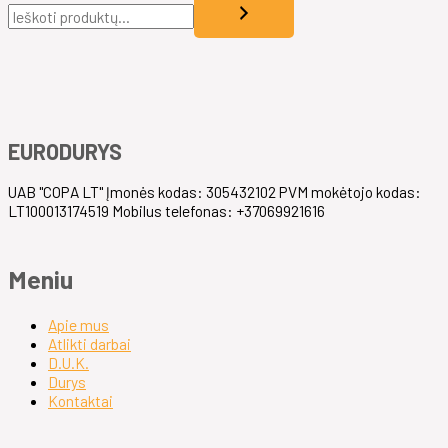
EURODURYS
UAB "COPA LT" Įmonės kodas: 305432102 PVM mokėtojo kodas:
LT100013174519 Mobilus telefonas: +37069921616
Meniu
Apie mus
Atlikti darbai
D.U.K.
Durys
Kontaktai