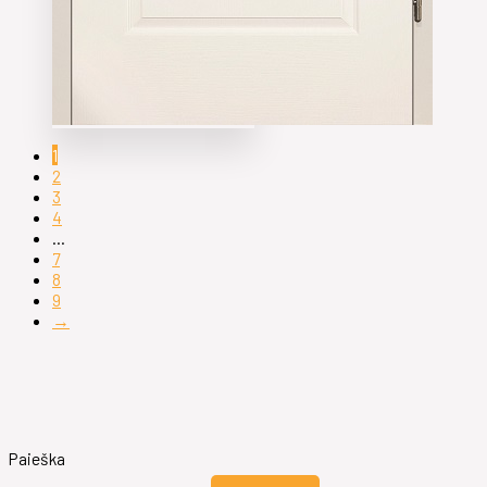
1
2
3
4
…
7
8
9
→
Paieška