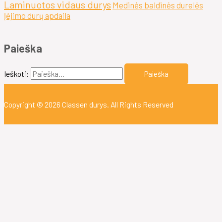
Laminuotos vidaus durys
Medinės baldinės durelės
Įėjimo durų apdaila
Paieška
Ieškoti:
Copyright © 2026
Classen durys
. All Rights Reserved