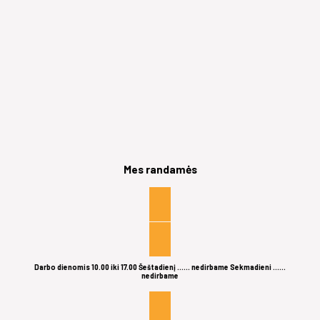
Mes randamės
Darbo dienomis 10.00 iki 17.00 Šeštadienį ...... nedirbame Sekmadieni ......
nedirbame