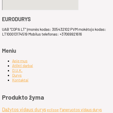
EURODURYS
UAB "COPA LT" Įmonės kodas: 305432102 PVM mokėtojo kodas:
LT100013174519 Mobilus telefonas: +37069921616
Meniu
Apie mus
Atlikti darbai
D.U.K.
Durys
Kontaktai
Produkto žyma
Dažytos vidaus durys
Faneruotos vidaus durys
eclisse