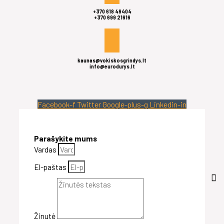
+370 618 49404
+370 699 21616
kaunas@vokiskosgrindys.lt
info@eurodurys.lt
Facebook-f
Twitter
Google-plus-g
Linkedin-in
Parašykite mums
Vardas
El-paštas
Žinutė