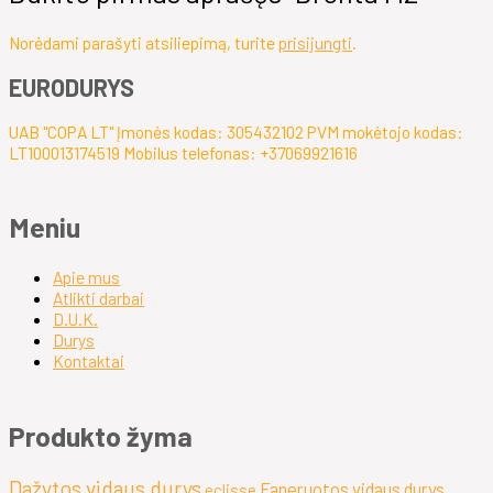
Norėdami parašyti atsiliepimą, turite
prisijungti
.
EURODURYS
UAB "COPA LT" Įmonės kodas: 305432102 PVM mokėtojo kodas:
LT100013174519 Mobilus telefonas: +37069921616
Meniu
Apie mus
Atlikti darbai
D.U.K.
Durys
Kontaktai
Produkto žyma
Dažytos vidaus durys
Faneruotos vidaus durys
eclisse