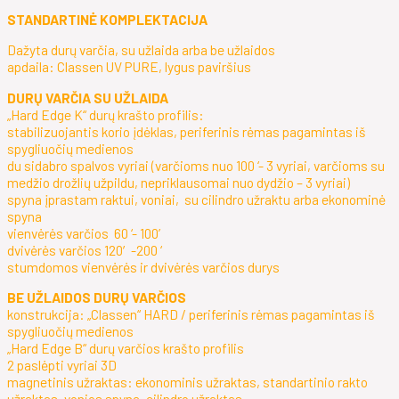
STANDARTINĖ KOMPLEKTACIJA
Dažyta durų varčia, su užlaida arba be užlaidos
apdaila: Classen UV PURE, lygus paviršius
DURŲ VARČIA SU UŽLAIDA
„Hard Edge K“ durų krašto profilis:
stabilizuojantis korio įdėklas, periferinis rėmas pagamintas iš
spygliuočių medienos
du sidabro spalvos vyriai (varčioms nuo 100 ‘- 3 vyriai, varčioms su
medžio drožlių užpildu, nepriklausomai nuo dydžio – 3 vyriai)
spyna įprastam raktui, voniai, su cilindro užraktu arba ekonominė
spyna
vienvėrės varčios 60 ‘- 100’
dvivėrės varčios 120′-200 ‘
stumdomos vienvėrės ir dvivėrės varčios durys
BE UŽLAIDOS DURŲ VARČIOS
konstrukcija: „Classen“ HARD / periferinis rėmas pagamintas iš
spygliuočių medienos
„Hard Edge B“ durų varčios krašto profilis
2 paslėpti vyriai 3D
magnetinis užraktas: ekonominis užraktas, standartinio rakto
užraktas, vonios spyna, cilindro užraktas