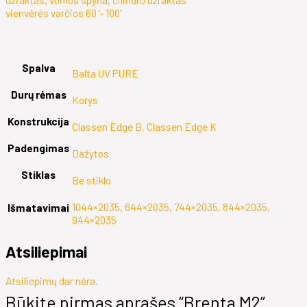
vienvėrės varčios 60 ‘- 100’
Spalva
Balta UV PURE
Durų rėmas
Korys
Konstrukcija
Classen Edge B, Classen Edge K
Padengimas
Dažytos
Stiklas
Be stiklo
1044×2035, 644×2035, 744×2035, 844×2035,
Išmatavimai
944×2035
Atsiliepimai
Atsiliepimų dar nėra.
Būkite pirmas aprašęs “Brenta M2”