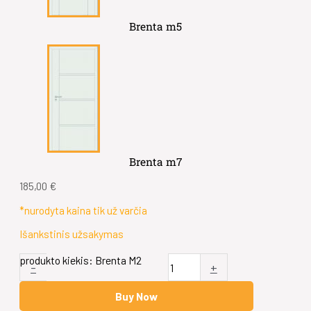
Brenta m5
Brenta m7
185,00
€
*nurodyta kaina tik už varčia
Išankstinis užsakymas
produkto kiekis: Brenta M2
-
+
Buy Now