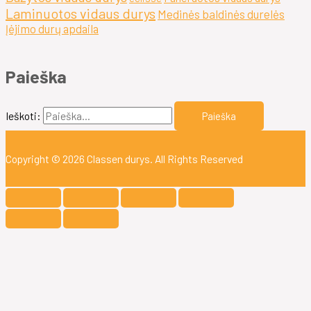
Laminuotos vidaus durys
Medinės baldinės durelės
Įėjimo durų apdaila
Paieška
Ieškoti:
Copyright © 2026
Classen durys
. All Rights Reserved