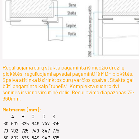
Reguliuojama durų stakta pagaminta iš medžio drožlių
plokštės, reguliuojami apvadai pagaminti iš MDF plokštės.
Spalva atitinka išsirinktos durų varčios spalvai. Stakta gali
būti pagaminta kaip “tunelis”. Komplektą sudaro dvi
šoninės ir viena viršutinė dalis. Reguliavimo diapazonas 75-
360mm.
Matmenys [mm]:
A
B
C
D
S
60
602
625
649
747
675
70
702
725
749
847
775
80
802
825
849
947
875