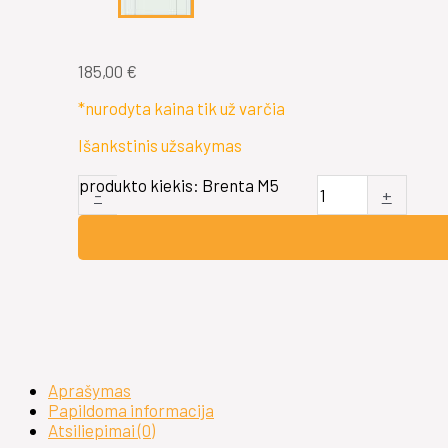
185,00
€
*nurodyta kaina tik už varčia
Išankstinis užsakymas
produkto kiekis: Brenta M5
-
+
Aprašymas
Papildoma informacija
Atsiliepimai (0)