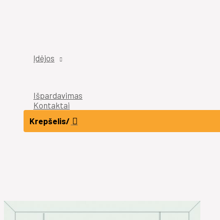
Įdėjos
Išpardavimas
Kontaktai
Krepšelis/