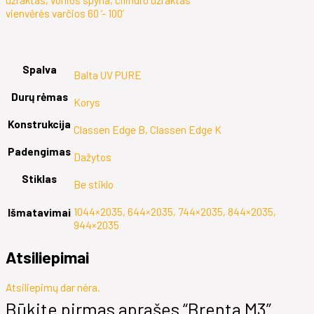
vienvėrės varčios 60 ‘- 100’
Spalva
Balta UV PURE
Durų rėmas
Korys
Konstrukcija
Classen Edge B, Classen Edge K
Padengimas
Dažytos
Stiklas
Be stiklo
1044×2035, 644×2035, 744×2035, 844×2035,
Išmatavimai
944×2035
Atsiliepimai
Atsiliepimų dar nėra.
Būkite pirmas aprašęs “Brenta M3”