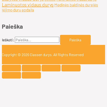
Laminuotos vidaus durys
Medinės baldinės durelės
Įėjimo durų apdaila
Paieška
Ieškoti:
Copyright © 2026
Classen durys
. All Rights Reserved