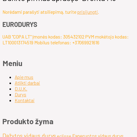
Norėdami parašyti atsiliepimą, turite
prisijungti
.
EURODURYS
UAB "COPA LT" Įmonės kodas: 305432102 PVM mokėtojo kodas:
LT100013174519 Mobilus telefonas: +37069921616
Meniu
Apie mus
Atlikti darbai
D.U.K.
Durys
Kontaktai
Produkto žyma
Dažytos vidaus durys
Faneruotos vidaus durys
eclisse