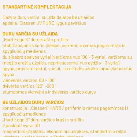
STANDARTINĖ KOMPLEKTACIJA
Dažyta durų varčia, su užlaida arba be užlaidos
apdaila: Classen UV PURE, lygus paviršius
DURŲ VARČIA SU UŽLAIDA
„Hard Edge K“ durų krašto profilis:
stabilizuojantis korio įdėklas, periferinis rėmas pagamintas iš
spygliuočių medienos
du sidabro spalvos vyriai (varčioms nuo 100 ‘- 3 vyriai, varčioms su
medžio drožlių užpildu, nepriklausomai nuo dydžio – 3 vyriai)
spyna įprastam raktui, voniai, su cilindro užraktu arba ekonominė
spyna
vienvėrės varčios 60 ‘- 100’
dvivėrės varčios 120′-200 ‘
stumdomos vienvėrės ir dvivėrės varčios durys
BE UŽLAIDOS DURŲ VARČIOS
konstrukcija: „Classen“ HARD / periferinis rėmas pagamintas iš
spygliuočių medienos
„Hard Edge B“ durų varčios krašto profilis
2 paslėpti vyriai 3D
magnetinis užraktas: ekonominis užraktas, standartinio rakto
užraktas, vonios spyna, cilindro užraktas