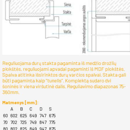
Reguliuojama durų stakta pagaminta iš medžio drožlių
plokštės, reguliuojami apvadai pagaminti iš MDF plokštės.
Spalva atitinka išsirinktos durų varčios spalvai. Stakta gali
būti pagaminta kaip “tunelis”. Komplektą sudaro dvi
šoninės ir viena viršutinė dalis. Reguliavimo diapazonas 75-
360mm.
Matmenys [mm]:
A
B
C
D
S
60
602
625
649
747
675
70
702
725
749
847
775
80
802
825
849
947
875