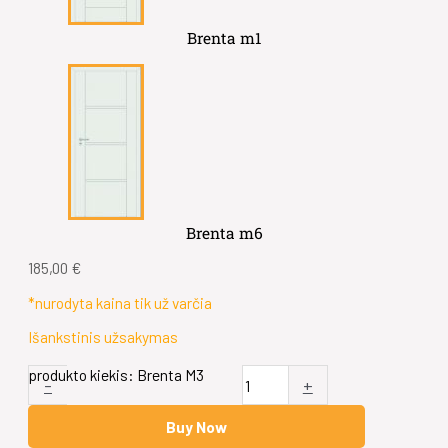
Brenta m1
Brenta m6
185,00
€
*nurodyta kaina tik už varčia
Išankstinis užsakymas
produkto kiekis: Brenta M3
-
+
Buy Now