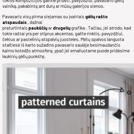
tokios kompozicijos galime pridėti, pavyzdžiui, pavasario gėlių
vainiką, pakabintą ant durų ar mūsų galerijos sienos.
Pavasaris visų pirma siejamas su įvairiais
gėlių rašto
atspaudais
, dažnai
praturtintais
paukščių
ar
drugelių
grafika . Tačiau, jei atrodo, kad
tokie raštai yra per stiprus akcentas, galite rinktis, pavyzdžiui,
čekius ar pastelinių atspalvių juosteles. Mėtų spalvos languota
staltiesė iš karto sužadins pavasario saulėje besimaudančio
kaimo kotedžo atmosferą, ypač jei emaliuotame puode pridėsime
laukinių gėlių puokštę.