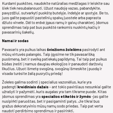
Kurdami puokštes, naudokite natūralias medžiagas ir leiskite sau
šiek tiek nesubalansuoti. Užuot naudoję vazas, pabandykite,
pavyzdžiui, sutvarkyti puokštę butelyje, indelyje ar ąsotyje. Be to,
juos galite papuošti pastelinių spalvų juostele arba paprasta
džiuto virvele. Dėl to erdvė įgaus ramų ir gaivų charakterį. Įdomus
sprendimas taip pat bus puokštė rankomis nuskintų kačių ir
pavasarinių šakelių.
Namai ir sodas
Pavasaris yra puikus laikas
šviežioms žolelėms
pasirodyti ant
mūsų virtuvės palangės. Taip įgysime ne tik pavasarišką
puošmeną, bet ir sveiką patiekalų papildymą. Tai taip pat puikus
būdas įnešti į namus daugiau ekologijos ir panaudoti daržovių
likučius. Užuot išmetę svogūną, svogūną išmeskite į puodą ir
visada turėsite žalią pusryčių priedą!
Žoleles galima sodinti į specialius vazonėlius, kurie yra
padengti
kreidiniais dažais
– ant tokio paviršiaus nesunkiai galite
užrašyti ir pažymėti, kuris augalas yra tam tikrame puode. Kitas
įdomus sprendimas yra
specialios etiketės ir žymės
-jas galite
nusipirkti paruoštas, bet ir pasigaminti patys. Jie tikrai bus
gražus dekoratyvinis mūsų namų sodo priedas. Taip pat verta
naudoti perdirbimo sprendimus ir pasirinkti,