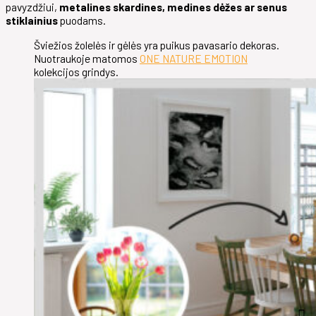
pavyzdžiui,
metalines skardines, medines dėžes ar senus
stiklainius
puodams.
Šviežios žolelės ir gėlės yra puikus pavasario dekoras.
Nuotraukoje matomos
ONE NATURE EMOTION
kolekcijos grindys.