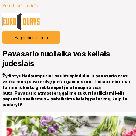
Pereiti prie turinio
Pagrindinis meniu
Pavasario nuotaika vos keliais
judesiais
Žydintys žiedpumpuriai, saulės spinduliai ir pavasario oras
verčia mus į savo erdvę įnešti gaivaus oro. Tačiau nebūtinai
turime iš karto griebti šepetį ir atnaujinti visą
butą. Pavasario atmosferą galime sukurti atlikdami kelis
paprastus veiksmus – pateiksime keletą patarimų, kaip tai
padaryti!