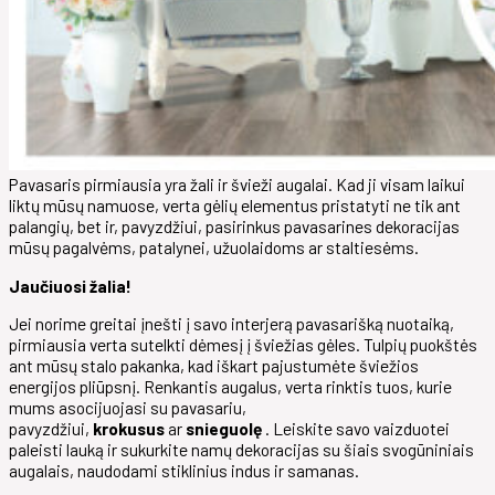
Pavasaris pirmiausia yra žali ir švieži augalai. Kad ji visam laikui
liktų mūsų namuose, verta gėlių elementus pristatyti ne tik ant
palangių, bet ir, pavyzdžiui, pasirinkus pavasarines dekoracijas
mūsų pagalvėms, patalynei, užuolaidoms ar staltiesėms.
Jaučiuosi žalia!
Jei norime greitai įnešti į savo interjerą pavasarišką nuotaiką,
pirmiausia verta sutelkti dėmesį į šviežias gėles. Tulpių puokštės
ant mūsų stalo pakanka, kad iškart pajustumėte šviežios
energijos pliūpsnį. Renkantis augalus, verta rinktis tuos, kurie
mums asocijuojasi su pavasariu,
pavyzdžiui,
krokusus
ar
snieguolę
. Leiskite savo vaizduotei
paleisti lauką ir sukurkite namų dekoracijas su šiais svogūniniais
augalais, naudodami stiklinius indus ir samanas.