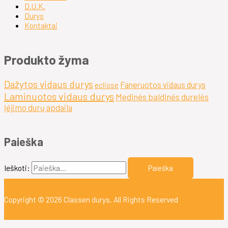
D.U.K.
Durys
Kontaktai
Produkto žyma
Dažytos vidaus durys
Faneruotos vidaus durys
eclisse
Laminuotos vidaus durys
Medinės baldinės durelės
Įėjimo durų apdaila
Paieška
Ieškoti:
Copyright © 2026
Classen durys
. All Rights Reserved