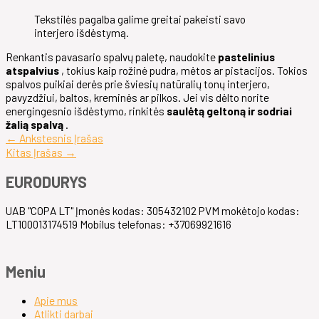
Tekstilės pagalba galime greitai pakeisti savo
interjero išdėstymą.
Renkantis pavasario spalvų paletę, naudokite
pastelinius
atspalvius
, tokius kaip rožinė pudra, mėtos ar pistacijos. Tokios
spalvos puikiai derės prie šviesių natūralių tonų interjero,
pavyzdžiui, baltos, kreminės ar pilkos. Jei vis dėlto norite
energingesnio išdėstymo, rinkitės
saulėtą geltoną ir sodriai
žalią spalvą
.
←
Ankstesnis Įrašas
Kitas Įrašas
→
EURODURYS
UAB "COPA LT" Įmonės kodas: 305432102 PVM mokėtojo kodas:
LT100013174519 Mobilus telefonas: +37069921616
Meniu
Apie mus
Atlikti darbai