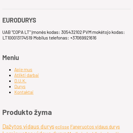
EURODURYS
UAB "COPA LT" Įmonės kodas: 305432102 PVM mokėtojo kodas:
LT100013174519 Mobilus telefonas: +37069921616
Meniu
Apie mus
Atlikti darbai
D.U.K.
Durys
Kontaktai
Produkto žyma
Dažytos vidaus durys
Faneruotos vidaus durys
eclisse