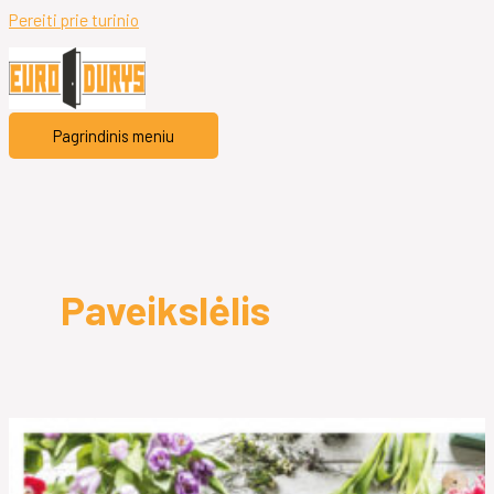
Pereiti prie turinio
Pagrindinis meniu
Paveikslėlis