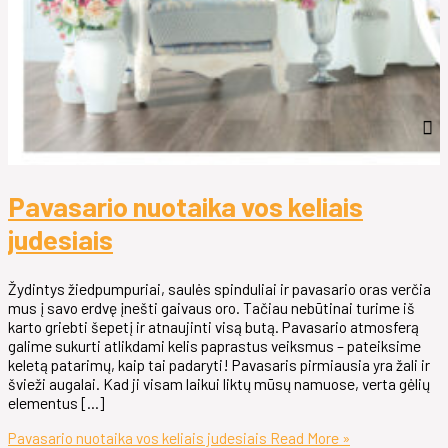
Pavasario nuotaika vos keliais
judesiais
Žydintys žiedpumpuriai, saulės spinduliai ir pavasario oras verčia
mus į savo erdvę įnešti gaivaus oro. Tačiau nebūtinai turime iš
karto griebti šepetį ir atnaujinti visą butą. Pavasario atmosferą
galime sukurti atlikdami kelis paprastus veiksmus – pateiksime
keletą patarimų, kaip tai padaryti! Pavasaris pirmiausia yra žali ir
švieži augalai. Kad ji visam laikui liktų mūsų namuose, verta gėlių
elementus […]
Pavasario nuotaika vos keliais judesiais
Read More »