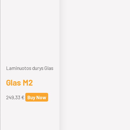
Laminuotos durys Glas
Glas M2
249,33
€
Buy Now