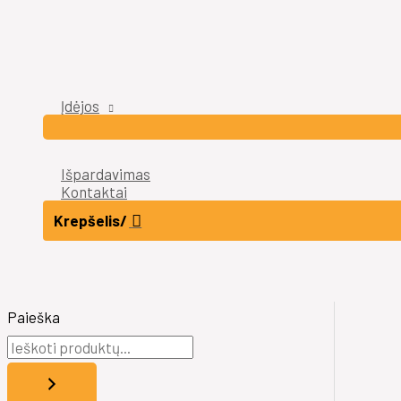
Įdėjos
Išpardavimas
Kontaktai
Krepšelis/
Paieška