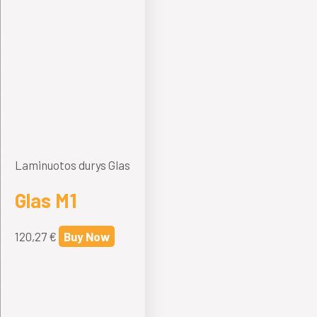
Laminuotos durys Glas
Glas M1
120,27
€
Buy Now