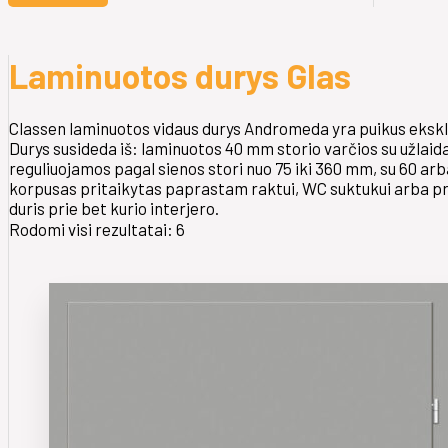
Laminuotos durys Glas
Classen laminuotos vidaus durys Andromeda yra puikus ekskli
Durys susideda iš: laminuotos 40 mm storio varčios su užlaid
reguliuojamos pagal sienos stori nuo 75 iki 360 mm, su 60 arb
korpusas pritaikytas paprastam raktui, WC suktukui arba profi
duris prie bet kurio interjero.
Rodomi visi rezultatai: 6