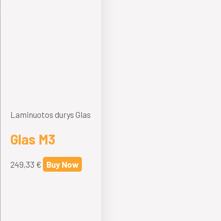
Laminuotos durys Glas
Glas M3
249,33
€
Buy Now