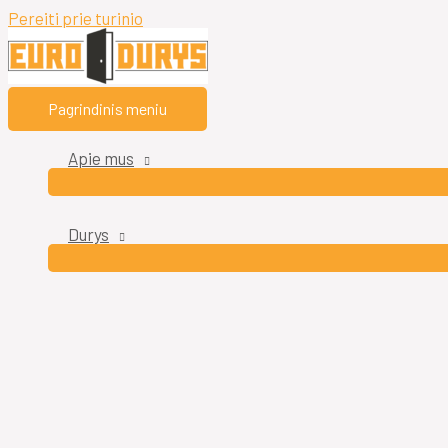
Pereiti prie turinio
Pagrindinis meniu
Apie mus
Durys