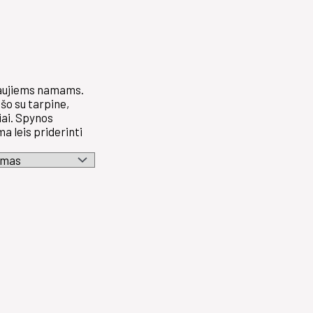
 naujiems namams.
šo su tarpine,
iai. Spynos
a leis priderinti