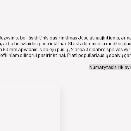
uzyvinis, bei išskirtinis pasirinkimas Jūsų atnaujintiems, ar
a, arba be užlaidos pasirinktinai. Stakta laminuota medžio plau
a 80 mm apvadais iš abiejų pusių , 2 arba 3 sidabro spalvos vyr
liniam cilindrui pasirinktinai. Plati populiariausių spalvų gam