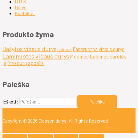
D.U.K.
Durys
Kontaktai
Produkto žyma
Dažytos vidaus durys
Faneruotos vidaus durys
eclisse
Laminuotos vidaus durys
Medinės baldinės durelės
Įėjimo durų apdaila
Paieška
Ieškoti:
Copyright © 2026
Classen durys
. All Rights Reserved