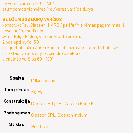
dvivėrės varčios 120′-200 ‘
stumdomos vienvėrės ir dvivėrės varčios durys
BE UŽLAIDOS DURŲ VARČIOS
konstrukcija: „Classen“ HARD / periferinis rėmas pagamintas iš
spygliuočių medienos
„Hard Edge B“ durų varčios krašto profilis
2 paslėpti vyriai 3D
magnetinis užraktas: ekonominis užraktas, standartinio rakto
užraktas, vonios spyna, cilindro užraktas
vienvėrės varčios 60 ‘- 100’
Spalva
Pilka matinė
Durų rėmas
Korys
Konstrukcija
Classen Edge B, Classen Edge K
Padengimas
Classen CPL, Classen Iridium
Stiklas
Be stiklo