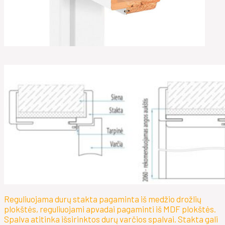
Reguliuojama durų stakta pagaminta iš medžio drožlių
plokštės, reguliuojami apvadai pagaminti iš MDF plokštės.
Spalva atitinka išsirinktos durų varčios spalvai. Stakta gali