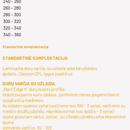
240 – 260
260 – 280
280 – 300
300 – 320
320 – 340
340 – 360
Standartinė komplektacija
STANDARTINĖ KOMPLEKTACIJA
Laminuota durų varčia, su užlaida arba be užlaidos
apdaila: Classen CPL, lygus paviršius
DURŲ VARČIA SU UŽLAIDA
„Hard Edge K“ durų krašto profilis:
stabilizuojantis korio įdėklas, periferinis rėmas pagamintas iš
spygliuočių medienos
du sidabro spalvos vyriai (varčioms nuo 100 ‘- 3 vyriai, varčioms su
medžio drožlių užpildu, nepriklausomai nuo dydžio – 3 vyriai)
spyna įprastam raktui, voniai, su cilindro užraktu arba ekonominė
spyna
vienvėrės varčios 60 ‘- 100’