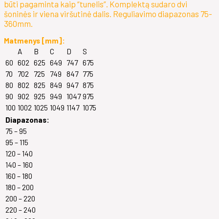
būti pagaminta kaip “tunelis”. Komplektą sudaro dvi
šoninės ir viena viršutinė dalis. Reguliavimo diapazonas 75-
360mm.
Matmenys [mm]:
A
B
C
D
S
60
602
625
649
747
675
70
702
725
749
847
775
80
802
825
849
947
875
90
902
925
949
1047
975
100
1002
1025
1049
1147
1075
Diapazonas:
75 – 95
95 – 115
120 – 140
140 – 160
160 – 180
180 – 200
200 – 220
220 – 240