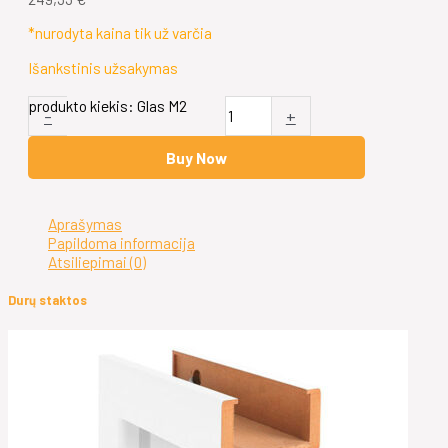
*nurodyta kaina tik už varčia
Išankstinis užsakymas
produkto kiekis: Glas M2
-
+
Buy Now
Aprašymas
Papildoma informacija
Atsiliepimai (0)
Durų staktos