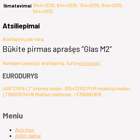
1044×2035, 644×2035, 744×2035, 844×2035,
Išmatavimai
944×2035
Atsiliepimai
Atsiliepimų dar nėra.
Būkite pirmas aprašęs “Glas M2”
Norėdami parašyti atsiliepimą, turite
prisijungti
.
EURODURYS
UAB "COPA LT" Įmonės kodas: 305432102 PVM mokėtojo kodas:
LT100013174519 Mobilus telefonas: +37069921616
Meniu
Apie mus
Atlikti darbai