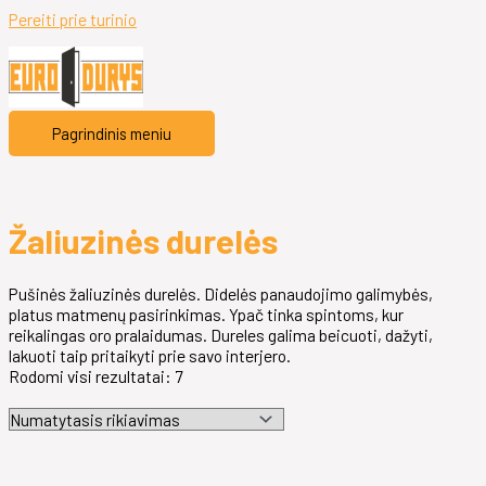
Pereiti prie turinio
Pagrindinis meniu
Žaliuzinės durelės
Pušinės žaliuzinės durelės. Didelės panaudojimo galimybės,
platus matmenų pasirinkimas. Ypač tinka spintoms, kur
reikalingas oro pralaidumas. Dureles galima beicuoti, dažyti,
lakuoti taip pritaikyti prie savo interjero.
Rodomi visi rezultatai: 7