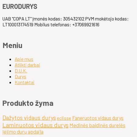
EURODURYS
UAB "COPA LT" Įmonės kodas: 305432102 PVM mokėtojo kodas:
LT100013174519 Mobilus telefonas: +37069921616
Meniu
Apie mus
Atlikti darbai
D.U.K.
Durys
Kontaktai
Produkto žyma
Dažytos vidaus durys
Faneruotos vidaus durys
eclisse
Laminuotos vidaus durys
Medinės baldinės durelės
Įėjimo durų apdaila