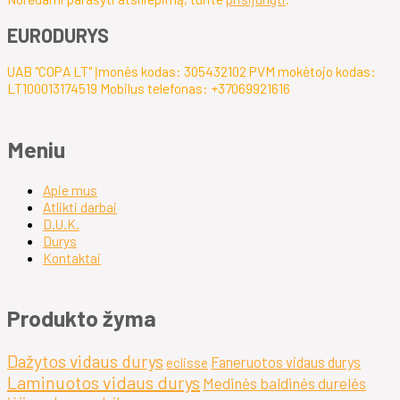
EURODURYS
UAB "COPA LT" Įmonės kodas: 305432102 PVM mokėtojo kodas:
LT100013174519 Mobilus telefonas: +37069921616
Meniu
Apie mus
Atlikti darbai
D.U.K.
Durys
Kontaktai
Produkto žyma
Dažytos vidaus durys
Faneruotos vidaus durys
eclisse
Laminuotos vidaus durys
Medinės baldinės durelės