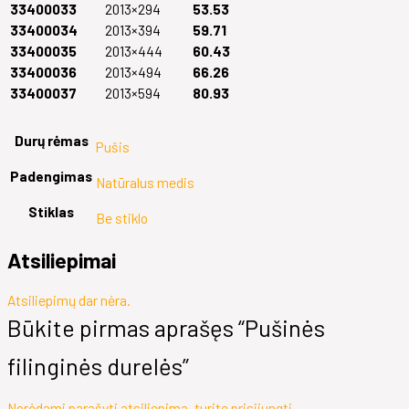
33400033
2013×294
53.53
33400034
2013×394
59.71
33400035
2013×444
60.43
33400036
2013×494
66.26
33400037
2013×594
80.93
Durų rėmas
Pušis
Padengimas
Natūralus medis
Stiklas
Be stiklo
Atsiliepimai
Atsiliepimų dar nėra.
Būkite pirmas aprašęs “Pušinės
filinginės durelės”
Norėdami parašyti atsiliepimą, turite
prisijungti
.