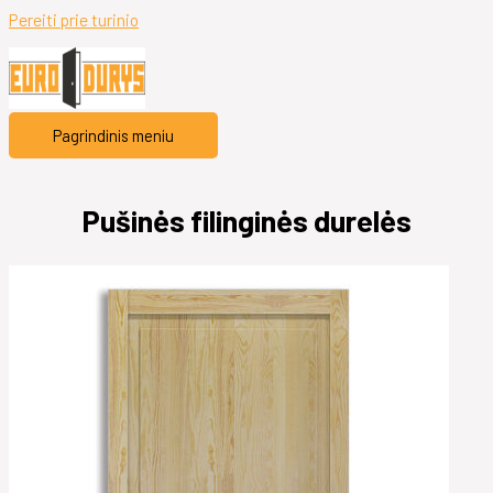
Pereiti prie turinio
Pagrindinis meniu
Pušinės filinginės durelės