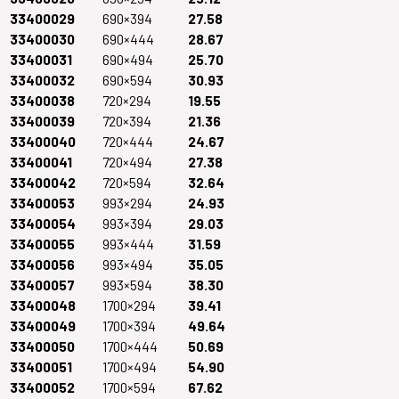
33400029
690×394
27.58
33400030
690×444
28.67
33400031
690×494
25.70
33400032
690×594
30.93
33400038
720×294
19.55
33400039
720×394
21.36
33400040
720×444
24.67
33400041
720×494
27.38
33400042
720×594
32.64
33400053
993×294
24.93
33400054
993×394
29.03
33400055
993×444
31.59
33400056
993×494
35.05
33400057
993×594
38.30
33400048
1700×294
39.41
33400049
1700×394
49.64
33400050
1700×444
50.69
33400051
1700×494
54.90
33400052
1700×594
67.62