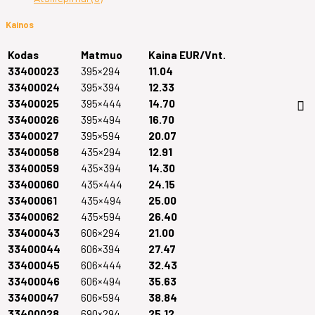
Kainos
Kodas
Matmuo
Kaina EUR/Vnt.
33400023
395×294
11.04
33400024
395×394
12.33
33400025
395×444
14.70
33400026
395×494
16.70
33400027
395×594
20.07
33400058
435×294
12.91
33400059
435×394
14.30
33400060
435×444
24.15
33400061
435×494
25.00
33400062
435×594
26.40
33400043
606×294
21.00
33400044
606×394
27.47
33400045
606×444
32.43
33400046
606×494
35.63
33400047
606×594
38.84
33400028
690×294
25.12