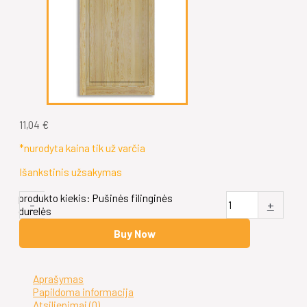
11,04
€
*nurodyta kaina tik už varčia
Išankstinis užsakymas
produkto kiekis: Pušinės filinginės
-
+
durelės
Buy Now
Aprašymas
Papildoma informacija
Atsiliepimai (0)