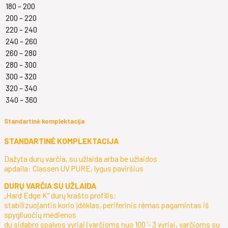
180 – 200
200 – 220
220 – 240
240 – 260
260 – 280
280 – 300
300 – 320
320 – 340
340 – 360
Standartinė komplektacija
STANDARTINĖ KOMPLEKTACIJA
Dažyta durų varčia, su užlaida arba be užlaidos
apdaila: Classen UV PURE, lygus paviršius
DURŲ VARČIA SU UŽLAIDA
„Hard Edge K“ durų krašto profilis:
stabilizuojantis korio įdėklas, periferinis rėmas pagamintas iš
spygliuočių medienos
du sidabro spalvos vyriai (varčioms nuo 100 ‘- 3 vyriai, varčioms su