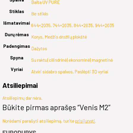
Balta UV PURE
Stiklas
Be stiklo
Išmatavimai
644×2035, 744×2035, 844×2035, 944×2035
Durų rėmas
Korys, Medžio drožlių plokštė
Padengimas
Dažytos
Spyna
Su raktu| cilindrinė| ekonominė| magnetinė
Vyriai
Atviri sidabro spalvos, Paslėpti 3D vyriai
Atsiliepimai
Atsiliepimų dar nėra.
Būkite pirmas aprašęs “Venis M2”
Norėdami parašyti atsiliepimą, turite
prisijungti
.
EURODURYS