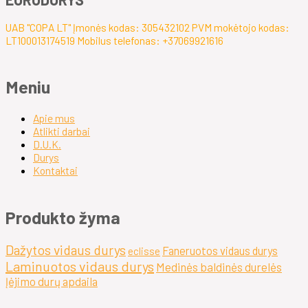
UAB "COPA LT" Įmonės kodas: 305432102 PVM mokėtojo kodas:
LT100013174519 Mobilus telefonas: +37069921616
Meniu
Apie mus
Atlikti darbai
D.U.K.
Durys
Kontaktai
Produkto žyma
Dažytos vidaus durys
Faneruotos vidaus durys
eclisse
Laminuotos vidaus durys
Medinės baldinės durelės
Įėjimo durų apdaila