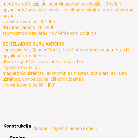
medžio drožlių užpildu, nepriklausomai nuo dydžio – 3 vyriai)
spyna įprastam raktui, voniai, su cilindro užraktu arba ekonominė
spyna
vienvėrės varčios 60 ‘- 100’
dvivėrės varčios 120′-200 ‘
stumdomos vienvėrės ir dvivėrės varčios durys
BE UŽLAIDOS DURŲ VARČIOS
konstrukcija: „Classen“ HARD / periferinis rėmas pagamintas iš
spygliuočių medienos
„Hard Edge B“ durų varčios krašto profilis
2 paslėpti vyriai 3D
magnetinis užraktas: ekonominis užraktas, standartinio rakto
užraktas, vonios spyna, cilindro užraktas
vienvėrės varčios 60 ‘- 100’
Konstrukcija
Classen Edge B, Classen Edge K
Spalva