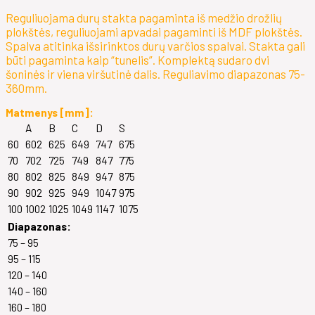
Reguliuojama durų stakta pagaminta iš medžio drožlių
plokštės, reguliuojami apvadai pagaminti iš MDF plokštės.
Spalva atitinka išsirinktos durų varčios spalvai. Stakta gali
būti pagaminta kaip “tunelis”. Komplektą sudaro dvi
šoninės ir viena viršutinė dalis. Reguliavimo diapazonas 75-
360mm.
Matmenys [mm]:
A
B
C
D
S
60
602
625
649
747
675
70
702
725
749
847
775
80
802
825
849
947
875
90
902
925
949
1047
975
100
1002
1025
1049
1147
1075
Diapazonas:
75 – 95
95 – 115
120 – 140
140 – 160
160 – 180