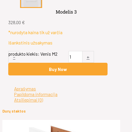
Modelis 3
328,00
€
*nurodyta kaina tik už varčia
Išankstinis užsakymas
produkto kiekis: Venis M2
-
+
Buy Now
Aprašymas
Papildoma informacija
Atsiliepimai (0)
Durų staktos