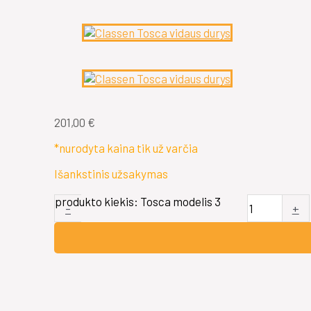
201,00
€
*nurodyta kaina tik už varčia
Išankstinis užsakymas
produkto kiekis: Tosca modelis 3
-
+