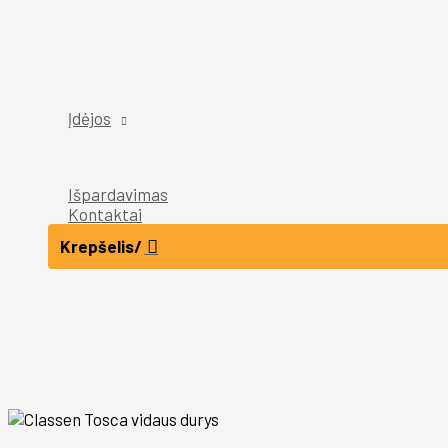
Įdėjos
Išpardavimas
Kontaktai
Krepšelis/