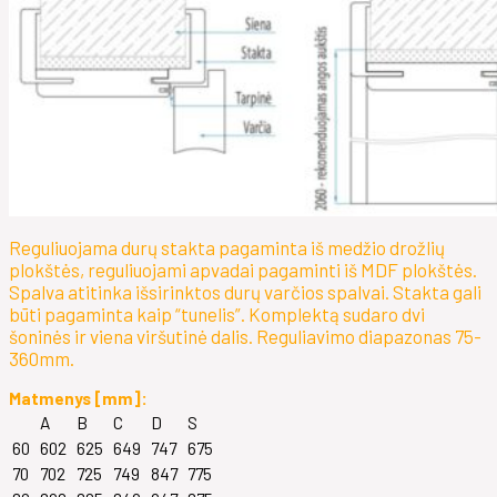
Reguliuojama durų stakta pagaminta iš medžio drožlių
plokštės, reguliuojami apvadai pagaminti iš MDF plokštės.
Spalva atitinka išsirinktos durų varčios spalvai. Stakta gali
būti pagaminta kaip “tunelis”. Komplektą sudaro dvi
šoninės ir viena viršutinė dalis. Reguliavimo diapazonas 75-
360mm.
Matmenys [mm]:
A
B
C
D
S
60
602
625
649
747
675
70
702
725
749
847
775