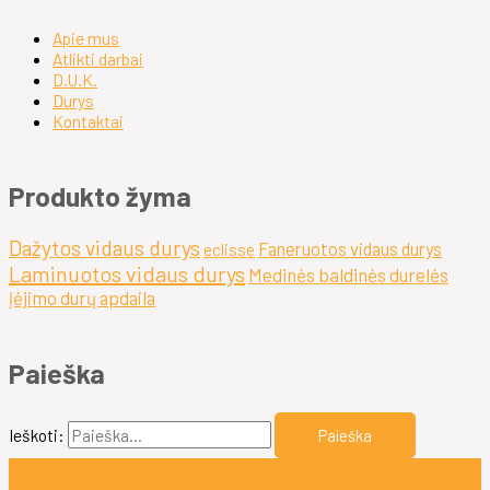
Apie mus
Atlikti darbai
D.U.K.
Durys
Kontaktai
Produkto žyma
Dažytos vidaus durys
Faneruotos vidaus durys
eclisse
Laminuotos vidaus durys
Medinės baldinės durelės
Įėjimo durų apdaila
Paieška
Ieškoti: