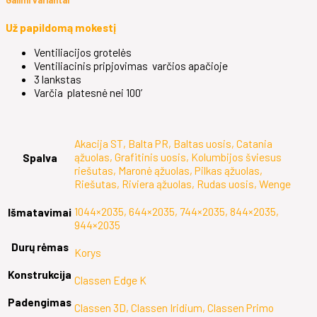
Už papildomą mokestį
Ventiliacijos grotelės
Ventiliacinis pripjovimas varčios apačioje
3 lankstas
Varčia platesnė nei 100’
Akacija ST, Balta PR, Baltas uosis, Catania
ąžuolas, Grafitinis uosis, Kolumbijos šviesus
Spalva
riešutas, Maronė ąžuolas, Pilkas ąžuolas,
Riešutas, Riviera ąžuolas, Rudas uosis, Wenge
1044×2035, 644×2035, 744×2035, 844×2035,
Išmatavimai
944×2035
Durų rėmas
Korys
Konstrukcija
Classen Edge K
Padengimas
Classen 3D, Classen Iridium, Classen Primo