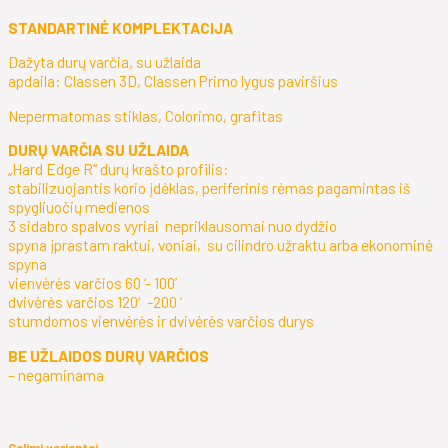
STANDARTINĖ KOMPLEKTACIJA
Dažyta durų varčia, su užlaida
apdaila: Classen 3D, Classen Primo lygus paviršius
Nepermatomas stiklas, Colorimo, grafitas
DURŲ VARČIA SU UŽLAIDA
„Hard Edge R“ durų krašto profilis:
stabilizuojantis korio įdėklas, periferinis rėmas pagamintas iš
spygliuočių medienos
3 sidabro spalvos vyriai nepriklausomai nuo dydžio
spyna įprastam raktui, voniai, su cilindro užraktu arba ekonominė
spyna
vienvėrės varčios 60 ‘- 100’
dvivėrės varčios 120′-200 ‘
stumdomos vienvėrės ir dvivėrės varčios durys
BE UŽLAIDOS DURŲ VARČIOS
– negaminama
Galimi variantai