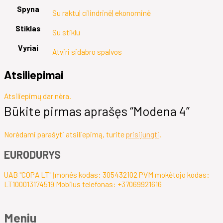
Spyna
Su raktu| cilindrinė| ekonominė
Stiklas
Su stiklu
Vyriai
Atviri sidabro spalvos
Atsiliepimai
Atsiliepimų dar nėra.
Būkite pirmas aprašęs “Modena 4”
Norėdami parašyti atsiliepimą, turite
prisijungti
.
EURODURYS
UAB "COPA LT" Įmonės kodas: 305432102 PVM mokėtojo kodas:
LT100013174519 Mobilus telefonas: +37069921616
Meniu