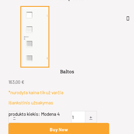
Baltos
163,00
€
*nurodyta kaina tik už varčia
Išankstinis užsakymas
produkto kiekis: Modena 4
-
+
Buy Now