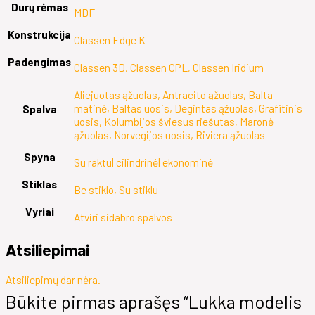
Durų rėmas
MDF
Konstrukcija
Classen Edge K
Padengimas
Classen 3D, Classen CPL, Classen Iridium
Aliejuotas ąžuolas, Antracito ąžuolas, Balta
matinė, Baltas uosis, Degintas ąžuolas, Grafitinis
Spalva
uosis, Kolumbijos šviesus riešutas, Maronė
ąžuolas, Norvegijos uosis, Riviera ąžuolas
Spyna
Su raktu| cilindrinė| ekonominė
Stiklas
Be stiklo, Su stiklu
Vyriai
Atviri sidabro spalvos
Atsiliepimai
Atsiliepimų dar nėra.
Būkite pirmas aprašęs “Lukka modelis