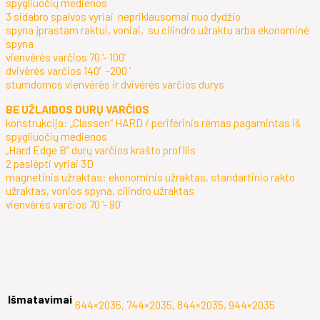
spygliuočių medienos
3 sidabro spalvos vyriai nepriklausomai nuo dydžio
spyna įprastam raktui, voniai, su cilindro užraktu arba ekonominė
spyna
vienvėrės varčios 70 ‘- 100’
dvivėrės varčios 140′-200 ‘
stumdomos vienvėrės ir dvivėrės varčios durys
BE UŽLAIDOS DURŲ VARČIOS
konstrukcija: „Classen“ HARD / periferinis rėmas pagamintas iš
spygliuočių medienos
„Hard Edge B“ durų varčios krašto profilis
2 paslėpti vyriai 3D
magnetinis užraktas: ekonominis užraktas, standartinio rakto
užraktas, vonios spyna, cilindro užraktas
vienvėrės varčios 70 ‘- 90’
Išmatavimai
644×2035, 744×2035, 844×2035, 944×2035