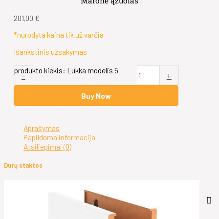
Maronė ąžuolas
201,00
€
*nurodyta kaina tik už varčia
Išankstinis užsakymas
produkto kiekis: Lukka modelis 5
-
+
Buy Now
Aprašymas
Papildoma informacija
Atsiliepimai (0)
Durų staktos