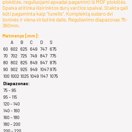
plokštės, reguliuojami apvadai pagaminti iš MDF plokštės.
Spalva atitinka išsirinktos durų varčios spalvai. Stakta gali
būti pagaminta kaip “tunelis”. Komplektą sudaro dvi
šoninės ir viena viršutinė dalis. Reguliavimo diapazonas 75-
360mm.
Matmenys [mm]:
A
B
C
D
S
60
602
625
649
747
675
70
702
725
749
847
775
80
802
825
849
947
875
90
902
925
949
1047
975
100
1002
1025
1049
1147
1075
Diapazonas:
75 – 95
95 – 115
120 – 140
140 – 160
160 – 180
180 – 200
200 – 220