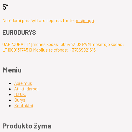
5”
Norėdami parašyti atsiliepimą, turite
prisijungti
.
EURODURYS
UAB "COPA LT" Įmonės kodas: 305432102 PVM mokėtojo kodas:
LT100013174519 Mobilus telefonas: +37069921616
Meniu
Apie mus
Atlikti darbai
D.U.K.
Durys
Kontaktai
Produkto žyma