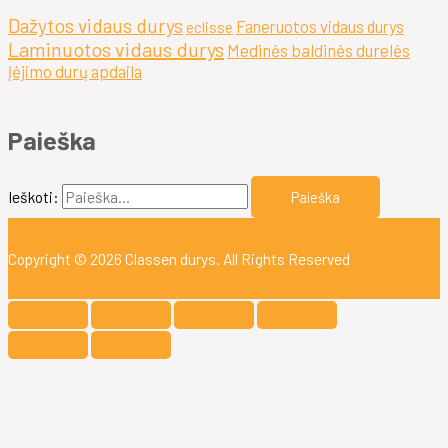
Dažytos vidaus durys
Faneruotos vidaus durys
eclisse
Laminuotos vidaus durys
Medinės baldinės durelės
Įėjimo durų apdaila
Paieška
Ieškoti:
Copyright © 2026
Classen durys
. All Rights Reserved