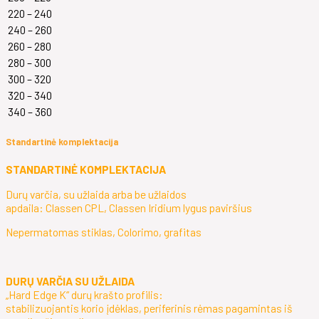
220 – 240
240 – 260
260 – 280
280 – 300
300 – 320
320 – 340
340 – 360
Standartinė komplektacija
STANDARTINĖ KOMPLEKTACIJA
Durų varčia, su užlaida arba be užlaidos
apdaila: Classen CPL, Classen Iridium lygus paviršius
Nepermatomas stiklas, Colorimo, grafitas
DURŲ VARČIA SU UŽLAIDA
„Hard Edge K“ durų krašto profilis:
stabilizuojantis korio įdėklas, periferinis rėmas pagamintas iš