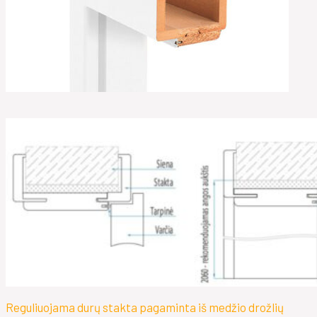
Reguliuojama durų stakta pagaminta iš medžio drožlių