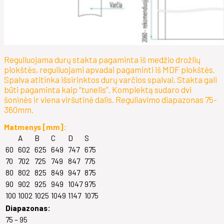
Reguliuojama durų stakta pagaminta iš medžio drožlių
plokštės, reguliuojami apvadai pagaminti iš MDF plokštės.
Spalva atitinka išsirinktos durų varčios spalvai. Stakta gali
būti pagaminta kaip “tunelis”. Komplektą sudaro dvi
šoninės ir viena viršutinė dalis. Reguliavimo diapazonas 75-
360mm.
Matmenys [mm]:
A
B
C
D
S
60
602
625
649
747
675
70
702
725
749
847
775
80
802
825
849
947
875
90
902
925
949
1047
975
100
1002
1025
1049
1147
1075
Diapazonas:
75 – 95