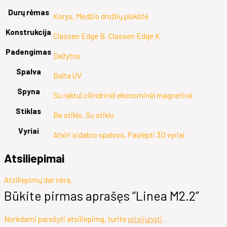
Durų rėmas
Korys, Medžio drožlių plokštė
Konstrukcija
Classen Edge B, Classen Edge K
Padengimas
Dažytos
Spalva
Balta UV
Spyna
Su raktu| cilindrinė| ekonominė| magnetinė
Stiklas
Be stiklo, Su stiklu
Vyriai
Atviri sidabro spalvos, Paslėpti 3D vyriai
Atsiliepimai
Atsiliepimų dar nėra.
Būkite pirmas aprašęs “Linea M2.2”
Norėdami parašyti atsiliepimą, turite
prisijungti
.