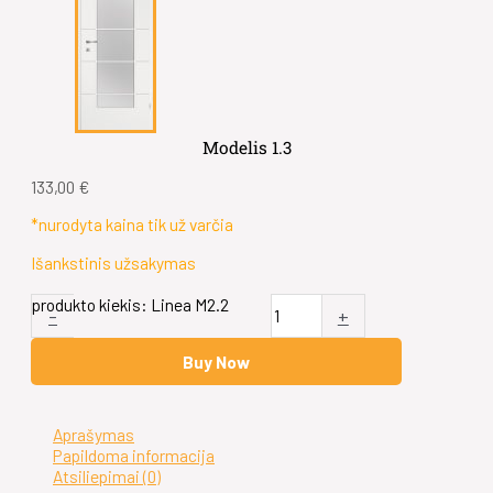
Modelis 1.3
133,00
€
*nurodyta kaina tik už varčia
Išankstinis užsakymas
produkto kiekis: Linea M2.2
-
+
Buy Now
Aprašymas
Papildoma informacija
Atsiliepimai (0)