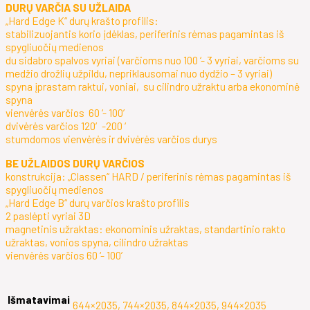
DURŲ VARČIA SU UŽLAIDA
„Hard Edge K“ durų krašto profilis:
stabilizuojantis korio įdėklas, periferinis rėmas pagamintas iš
spygliuočių medienos
du sidabro spalvos vyriai (varčioms nuo 100 ‘- 3 vyriai, varčioms su
medžio drožlių užpildu, nepriklausomai nuo dydžio – 3 vyriai)
spyna įprastam raktui, voniai, su cilindro užraktu arba ekonominė
spyna
vienvėrės varčios 60 ‘- 100’
dvivėrės varčios 120′-200 ‘
stumdomos vienvėrės ir dvivėrės varčios durys
BE UŽLAIDOS DURŲ VARČIOS
konstrukcija: „Classen“ HARD / periferinis rėmas pagamintas iš
spygliuočių medienos
„Hard Edge B“ durų varčios krašto profilis
2 paslėpti vyriai 3D
magnetinis užraktas: ekonominis užraktas, standartinio rakto
užraktas, vonios spyna, cilindro užraktas
vienvėrės varčios 60 ‘- 100’
Išmatavimai
644×2035, 744×2035, 844×2035, 944×2035