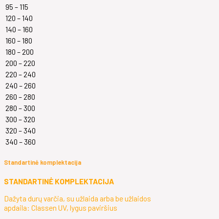
95 – 115
120 – 140
140 – 160
160 – 180
180 – 200
200 – 220
220 – 240
240 – 260
260 – 280
280 – 300
300 – 320
320 – 340
340 – 360
Standartinė komplektacija
STANDARTINĖ KOMPLEKTACIJA
Dažyta durų varčia, su užlaida arba be užlaidos
apdaila: Classen UV, lygus paviršius