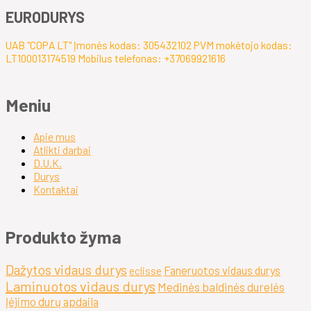
EURODURYS
UAB "COPA LT" Įmonės kodas: 305432102 PVM mokėtojo kodas:
LT100013174519 Mobilus telefonas: +37069921616
Meniu
Apie mus
Atlikti darbai
D.U.K.
Durys
Kontaktai
Produkto žyma
Dažytos vidaus durys
Faneruotos vidaus durys
eclisse
Laminuotos vidaus durys
Medinės baldinės durelės
Įėjimo durų apdaila