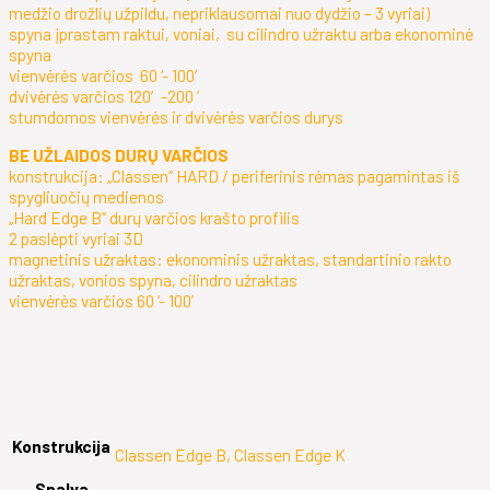
medžio drožlių užpildu, nepriklausomai nuo dydžio – 3 vyriai)
spyna įprastam raktui, voniai, su cilindro užraktu arba ekonominė
spyna
vienvėrės varčios 60 ‘- 100’
dvivėrės varčios 120′-200 ‘
stumdomos vienvėrės ir dvivėrės varčios durys
BE UŽLAIDOS DURŲ VARČIOS
konstrukcija: „Classen“ HARD / periferinis rėmas pagamintas iš
spygliuočių medienos
„Hard Edge B“ durų varčios krašto profilis
2 paslėpti vyriai 3D
magnetinis užraktas: ekonominis užraktas, standartinio rakto
užraktas, vonios spyna, cilindro užraktas
vienvėrės varčios 60 ‘- 100’
Konstrukcija
Classen Edge B, Classen Edge K
Spalva