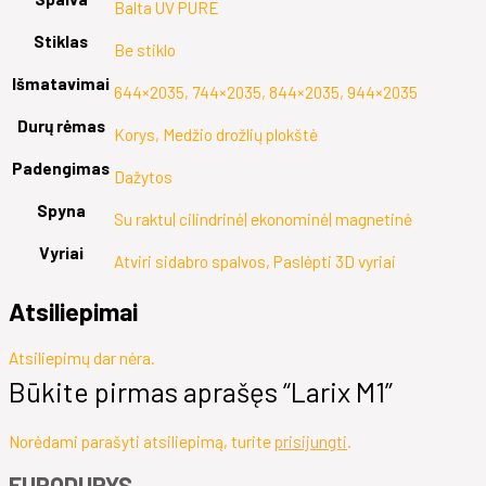
Balta UV PURE
Stiklas
Be stiklo
Išmatavimai
644×2035, 744×2035, 844×2035, 944×2035
Durų rėmas
Korys, Medžio drožlių plokštė
Padengimas
Dažytos
Spyna
Su raktu| cilindrinė| ekonominė| magnetinė
Vyriai
Atviri sidabro spalvos, Paslėpti 3D vyriai
Atsiliepimai
Atsiliepimų dar nėra.
Būkite pirmas aprašęs “Larix M1”
Norėdami parašyti atsiliepimą, turite
prisijungti
.
EURODURYS