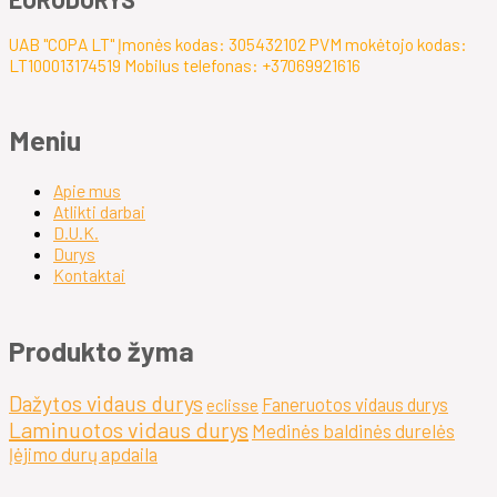
UAB "COPA LT" Įmonės kodas: 305432102 PVM mokėtojo kodas:
LT100013174519 Mobilus telefonas: +37069921616
Meniu
Apie mus
Atlikti darbai
D.U.K.
Durys
Kontaktai
Produkto žyma
Dažytos vidaus durys
Faneruotos vidaus durys
eclisse
Laminuotos vidaus durys
Medinės baldinės durelės
Įėjimo durų apdaila