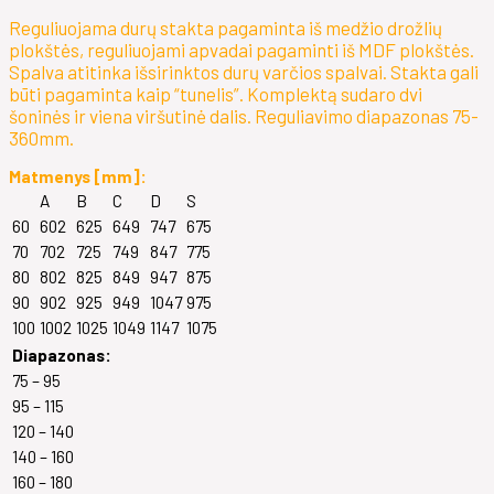
Reguliuojama durų stakta pagaminta iš medžio drožlių
plokštės, reguliuojami apvadai pagaminti iš MDF plokštės.
Spalva atitinka išsirinktos durų varčios spalvai. Stakta gali
būti pagaminta kaip “tunelis”. Komplektą sudaro dvi
šoninės ir viena viršutinė dalis. Reguliavimo diapazonas 75-
360mm.
Matmenys [mm]:
A
B
C
D
S
60
602
625
649
747
675
70
702
725
749
847
775
80
802
825
849
947
875
90
902
925
949
1047
975
100
1002
1025
1049
1147
1075
Diapazonas:
75 – 95
95 – 115
120 – 140
140 – 160
160 – 180