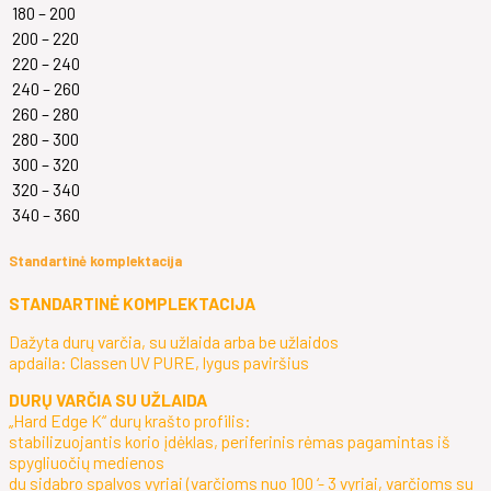
180 – 200
200 – 220
220 – 240
240 – 260
260 – 280
280 – 300
300 – 320
320 – 340
340 – 360
Standartinė komplektacija
STANDARTINĖ KOMPLEKTACIJA
Dažyta durų varčia, su užlaida arba be užlaidos
apdaila: Classen UV PURE, lygus paviršius
DURŲ VARČIA SU UŽLAIDA
„Hard Edge K“ durų krašto profilis:
stabilizuojantis korio įdėklas, periferinis rėmas pagamintas iš
spygliuočių medienos
du sidabro spalvos vyriai (varčioms nuo 100 ‘- 3 vyriai, varčioms su