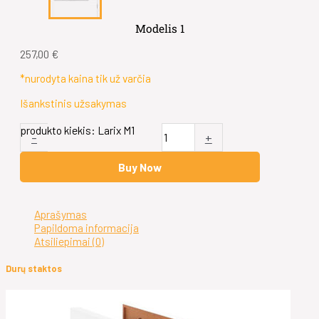
Modelis 1
257,00
€
*nurodyta kaina tik už varčia
Išankstinis užsakymas
produkto kiekis: Larix M1
-
+
Buy Now
Aprašymas
Papildoma informacija
Atsiliepimai (0)
Durų staktos