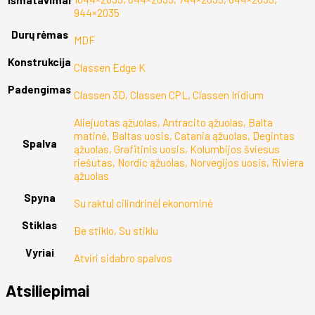
944×2035
Durų rėmas
MDF
Konstrukcija
Classen Edge K
Padengimas
Classen 3D, Classen CPL, Classen Iridium
Aliejuotas ąžuolas, Antracito ąžuolas, Balta
matinė, Baltas uosis, Catania ąžuolas, Degintas
Spalva
ąžuolas, Grafitinis uosis, Kolumbijos šviesus
riešutas, Nordic ąžuolas, Norvegijos uosis, Riviera
ąžuolas
Spyna
Su raktu| cilindrinė| ekonominė
Stiklas
Be stiklo, Su stiklu
Vyriai
Atviri sidabro spalvos
Atsiliepimai