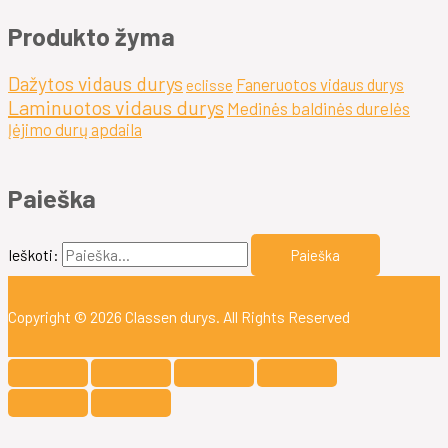
Produkto žyma
Dažytos vidaus durys
Faneruotos vidaus durys
eclisse
Laminuotos vidaus durys
Medinės baldinės durelės
Įėjimo durų apdaila
Paieška
Ieškoti:
Copyright © 2026
Classen durys
. All Rights Reserved