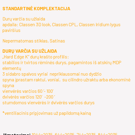
STANDARTINĖ KOMPLEKTACIJA
Durų varčia su užlaida
apdaila: Classen 3D look, Classen CPL, Classen Iridium lygus
paviršius
Nepermatomas stiklas, Satinas
DURŲ VARČIA SU UŽLAIDA
„Hard Edge K“ durų krašto profilis:
stabilios ir tvirtos rėminės durys, pagamintos iš atskirų MDP
elementų
3 sidabro spalvos vyriai nepriklausomai nuo dydžio
spyna įprastam raktui, voniai, su cilindro užraktu arba ekonominė
spyna
vienvėrės varčios 60 ‘- 100’
dvivėrės varčios 120′-200 ‘
stumdomos vienvėrės ir dvivėrės varčios durys
*ventiliacinis pripjovimas už papildomą kainą
1044×2035, 644×2035, 744×2035, 844×2035,
Išmatavimai