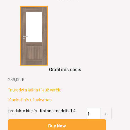
Grafitinis uosis
239,00
€
*nurodyta kaina tik už varčia
Išankstinis užsakymas
produkto kiekis: Kofano modelis 1.4
-
+
Buy Now