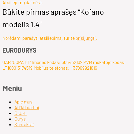
Atsiliepimų dar nėra.
Būkite pirmas aprašęs “Kofano
modelis 1.4”
Norėdami parašyti atsiliepimą, turite
prisijungti
.
EURODURYS
UAB "COPA LT" Įmonės kodas: 305432102 PVM mokėtojo kodas:
LT100013174519 Mobilus telefonas: +37069921616
Meniu
Apie mus
Atlikti darbai
D.U.K.
Durys
Kontaktai