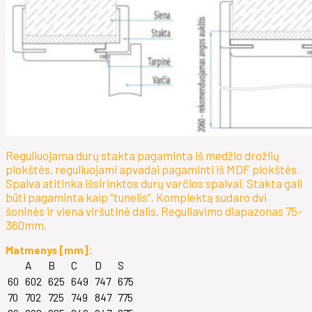
Reguliuojama durų stakta pagaminta iš medžio drožlių
plokštės, reguliuojami apvadai pagaminti iš MDF plokštės.
Spalva atitinka išsirinktos durų varčios spalvai. Stakta gali
būti pagaminta kaip “tunelis”. Komplektą sudaro dvi
šoninės ir viena viršutinė dalis. Reguliavimo diapazonas 75-
360mm.
Matmenys [mm]:
A
B
C
D
S
60
602
625
649
747
675
70
702
725
749
847
775