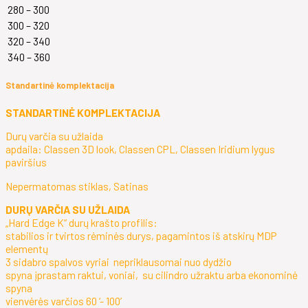
280 – 300
300 – 320
320 – 340
340 – 360
Standartinė komplektacija
STANDARTINĖ KOMPLEKTACIJA
Durų varčia su užlaida
apdaila: Classen 3D look, Classen CPL, Classen Iridium lygus
paviršius
Nepermatomas stiklas, Satinas
DURŲ VARČIA SU UŽLAIDA
„Hard Edge K“ durų krašto profilis:
stabilios ir tvirtos rėminės durys, pagamintos iš atskirų MDP
elementų
3 sidabro spalvos vyriai nepriklausomai nuo dydžio
spyna įprastam raktui, voniai, su cilindro užraktu arba ekonominė
spyna
vienvėrės varčios 60 ‘- 100’