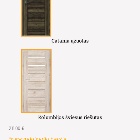
Catania ąžuolas
Kolumbijos šviesus riešutas
211,00
€
*nurodyta kaina tik už varčia