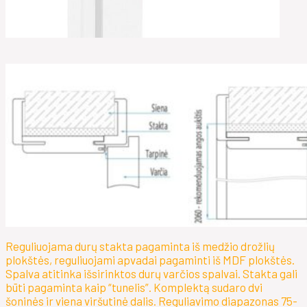
Reguliuojama durų stakta pagaminta iš medžio drožlių
plokštės, reguliuojami apvadai pagaminti iš MDF plokštės.
Spalva atitinka išsirinktos durų varčios spalvai. Stakta gali
būti pagaminta kaip “tunelis”. Komplektą sudaro dvi
šoninės ir viena viršutinė dalis. Reguliavimo diapazonas 75-