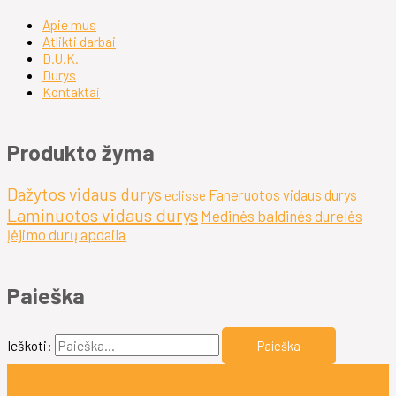
Apie mus
Atlikti darbai
D.U.K.
Durys
Kontaktai
Produkto žyma
Dažytos vidaus durys
Faneruotos vidaus durys
eclisse
Laminuotos vidaus durys
Medinės baldinės durelės
Įėjimo durų apdaila
Paieška
Ieškoti: