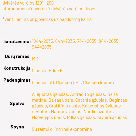
dvivėrės varčios 120′-200 ‘
stumdomos vienvėrės ir dvivėrės varčios durys
*ventiliacinis pripjovimas už papildomą kainą
1044×2035, 644×2035, 744×2035, 844×2035,
Išmatavimai
944×2035
Durų rėmas
MDF
Konstrukcija
Classen Edge K
Padengimas
Classen 3D, Classen CPL, Classen Iridium
Aliejuotas ąžuolas, Antracito ąžuolas, Balta
matinė, Baltas uosis, Catania ąžuolas, Degintas
Spalva
ąžuolas, Grafitinis uosis, Kolumbijos šviesus
riešutas, Maronė ąžuolas, Nordic ąžuolas,
Norvegijos uosis, Pilkas ąžuolas, Riviera ąžuolas
Spyna
Su raktu| cilindrinė| ekonominė