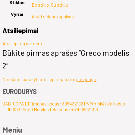
Stiklas
Be stiklo, Su stiklu
Vyriai
Atviri sidabro spalvos
Atsiliepimai
Atsiliepimų dar nėra.
Būkite pirmas aprašęs “Greco modelis
2”
Norėdami parašyti atsiliepimą, turite
prisijungti
.
EURODURYS
UAB "COPA LT" Įmonės kodas: 305432102 PVM mokėtojo kodas:
LT100013174519 Mobilus telefonas: +37069921616
Meniu