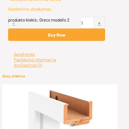
Išankstinis užsakymas
produkto kiekis: Greco modelis 2
-
+
Buy Now
Aprašymas
Papildoma informacija
Atsiliepimai (0)
Durų staktos