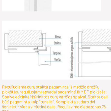
Reguliuojama durų stakta pagaminta iš medžio drožlių
plokštės, reguliuojami apvadai pagaminti iš MDF plokštės.
Spalva atitinka išsirinktos durų varčios spalvai. Stakta gali
būti pagaminta kaip “tunelis”. Komplektą sudaro dvi
šoninės ir viena viršutinė dalis. Reguliavimo diapazonas 75-