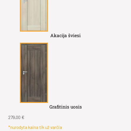
Akacija šviesi
Grafitinis uosis
279,00
€
*nurodyta kaina tik už varčia