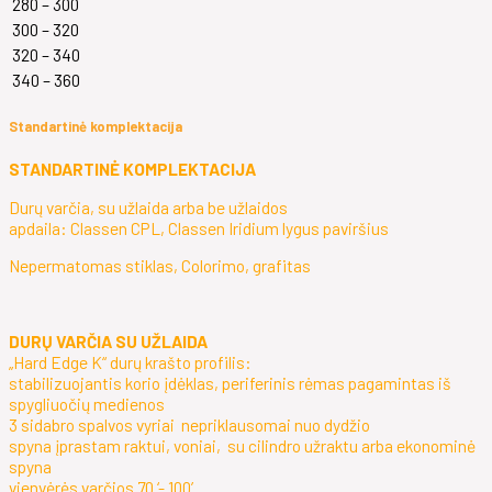
280 – 300
300 – 320
320 – 340
340 – 360
Standartinė komplektacija
STANDARTINĖ KOMPLEKTACIJA
Durų varčia, su užlaida arba be užlaidos
apdaila: Classen CPL, Classen Iridium lygus paviršius
Nepermatomas stiklas, Colorimo, grafitas
DURŲ VARČIA SU UŽLAIDA
„Hard Edge K“ durų krašto profilis:
stabilizuojantis korio įdėklas, periferinis rėmas pagamintas iš
spygliuočių medienos
3 sidabro spalvos vyriai nepriklausomai nuo dydžio
spyna įprastam raktui, voniai, su cilindro užraktu arba ekonominė
spyna
vienvėrės varčios 70 ‘- 100’