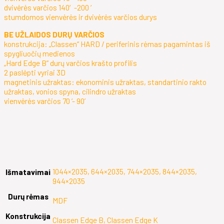
dvivėrės varčios 140′-200 ‘
stumdomos vienvėrės ir dvivėrės varčios durys
BE UŽLAIDOS DURŲ VARČIOS
konstrukcija: „Classen“ HARD / periferinis rėmas pagamintas iš
spygliuočių medienos
„Hard Edge B“ durų varčios krašto profilis
2 paslėpti vyriai 3D
magnetinis užraktas: ekonominis užraktas, standartinio rakto
užraktas, vonios spyna, cilindro užraktas
vienvėrės varčios 70 ‘- 90’
1044×2035, 644×2035, 744×2035, 844×2035,
Išmatavimai
944×2035
Durų rėmas
MDF
Konstrukcija
Classen Edge B, Classen Edge K