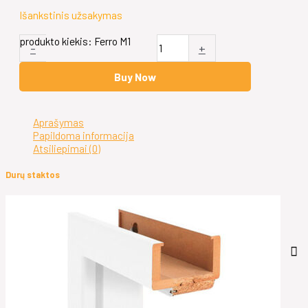
Išankstinis užsakymas
produkto kiekis: Ferro M1
-
+
Buy Now
Aprašymas
Papildoma informacija
Atsiliepimai (0)
Durų staktos