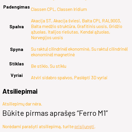
Padengimas
Classen CPL, Classen Iridium
Akacija ST, Akacija šviesi, Balta CPL RAL9003,
Balta medžio struktūra, Grafitinis uosis, Gridžio
Spalva
ąžuolas, Italijos riešutas, Kendal ąžuolas,
Norvegijos uosis
Su raktu| cilindrinė| ekonominė, Su raktu| cilindrinė|
Spyna
ekonominė| magnetinė
Stiklas
Be stiklo, Su stiklu
Vyriai
Atviri sidabro spalvos, Paslėpti 3D vyriai
Atsiliepimai
Atsiliepimų dar nėra.
Būkite pirmas aprašęs “Ferro M1”
Norėdami parašyti atsiliepimą, turite
prisijungti
.