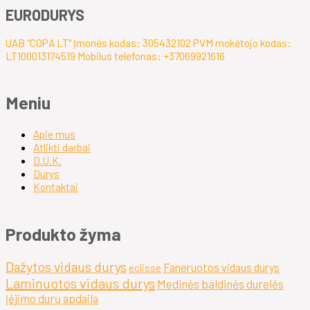
EURODURYS
UAB "COPA LT" Įmonės kodas: 305432102 PVM mokėtojo kodas:
LT100013174519 Mobilus telefonas: +37069921616
Meniu
Apie mus
Atlikti darbai
D.U.K.
Durys
Kontaktai
Produkto žyma
Dažytos vidaus durys
Faneruotos vidaus durys
eclisse
Laminuotos vidaus durys
Medinės baldinės durelės
Įėjimo durų apdaila