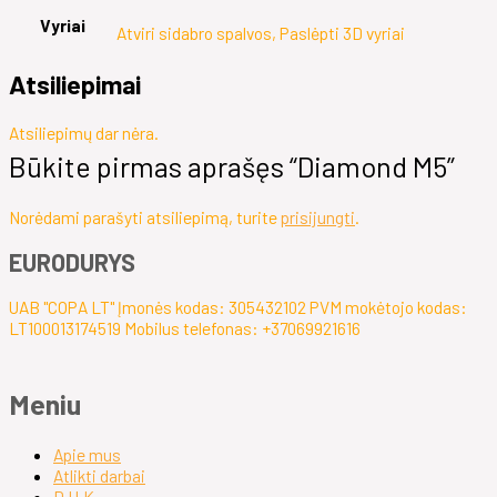
Vyriai
Atviri sidabro spalvos, Paslėpti 3D vyriai
Atsiliepimai
Atsiliepimų dar nėra.
Būkite pirmas aprašęs “Diamond M5”
Norėdami parašyti atsiliepimą, turite
prisijungti
.
EURODURYS
UAB "COPA LT" Įmonės kodas: 305432102 PVM mokėtojo kodas:
LT100013174519 Mobilus telefonas: +37069921616
Meniu
Apie mus
Atlikti darbai
D.U.K.