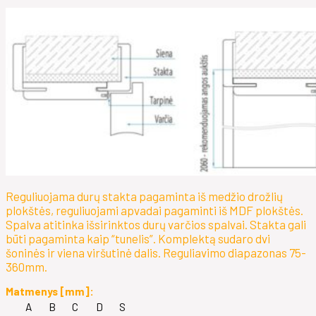
Reguliuojama durų stakta pagaminta iš medžio drožlių
plokštės, reguliuojami apvadai pagaminti iš MDF plokštės.
Spalva atitinka išsirinktos durų varčios spalvai. Stakta gali
būti pagaminta kaip “tunelis”. Komplektą sudaro dvi
šoninės ir viena viršutinė dalis. Reguliavimo diapazonas 75-
360mm.
Matmenys [mm]:
A
B
C
D
S