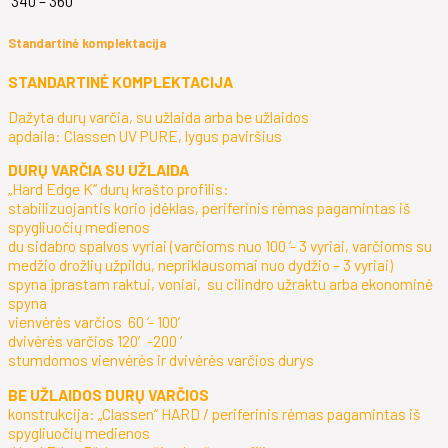
340 – 360
Standartinė komplektacija
STANDARTINĖ KOMPLEKTACIJA
Dažyta durų varčia, su užlaida arba be užlaidos
apdaila: Classen UV PURE, lygus paviršius
DURŲ VARČIA SU UŽLAIDA
„Hard Edge K“ durų krašto profilis:
stabilizuojantis korio įdėklas, periferinis rėmas pagamintas iš
spygliuočių medienos
du sidabro spalvos vyriai (varčioms nuo 100 ‘- 3 vyriai, varčioms su
medžio drožlių užpildu, nepriklausomai nuo dydžio – 3 vyriai)
spyna įprastam raktui, voniai, su cilindro užraktu arba ekonominė
spyna
vienvėrės varčios 60 ‘- 100’
dvivėrės varčios 120′-200 ‘
stumdomos vienvėrės ir dvivėrės varčios durys
BE UŽLAIDOS DURŲ VARČIOS
konstrukcija: „Classen“ HARD / periferinis rėmas pagamintas iš
spygliuočių medienos