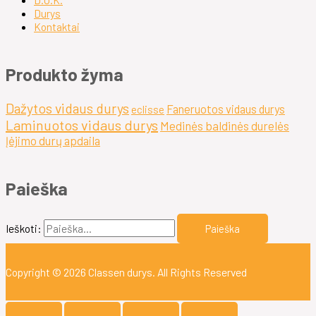
Durys
Kontaktai
Produkto žyma
Dažytos vidaus durys
Faneruotos vidaus durys
eclisse
Laminuotos vidaus durys
Medinės baldinės durelės
Įėjimo durų apdaila
Paieška
Ieškoti:
Copyright © 2026
Classen durys
. All Rights Reserved