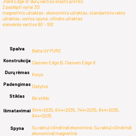
„Hard Edge B“ durų varčios krašto profilis
2 paslėpti vyriai 3D
magnetinis užraktas: ekonominis užraktas, standartinio rakto
užraktas, vonios spyna, cilindro užraktas
vienvėrės varčios 60 ‘- 100’
Spalva
Balta UV PURE
Konstrukcija
Classen Edge B, Classen Edge K
Durų rėmas
Korys
Padengimas
Dažytos
Stiklas
Be stiklo
1044×2035, 644×2035, 744×2035, 844×2035,
Išmatavimai
944×2035
Su raktu| cilindrinė| ekonominė, Su raktu| cilindrinė|
Spyna
ekonominė| magnetinė