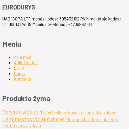
EURODURYS
UAB "COPA LT" Įmonės kodas: 305432102 PVM mokėtojo kodas:
LT100013174519 Mobilus telefonas: +37069921616
Meniu
Apie mus
Atlikti darbai
D.U.K.
Durys
Kontaktai
Produkto žyma
Dažytos vidaus durys
Faneruotos vidaus durys
eclisse
Laminuotos vidaus durys
Medinės baldinės durelės
Įėjimo durų apdaila