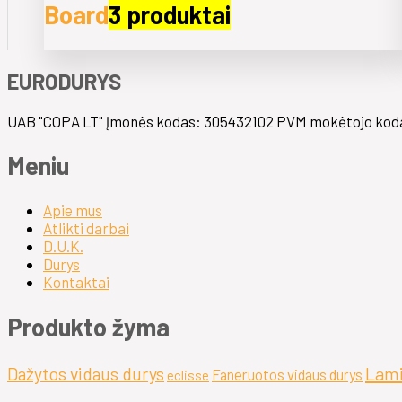
Board
3 produktai
EURODURYS
UAB "COPA LT" Įmonės kodas: 305432102 PVM mokėtojo koda
Meniu
Apie mus
Atlikti darbai
D.U.K.
Durys
Kontaktai
Produkto žyma
Dažytos vidaus durys
Lami
Faneruotos vidaus durys
eclisse