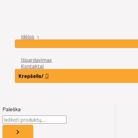
Įdėjos
Išpardavimas
Kontaktai
Krepšelis/
Paieška