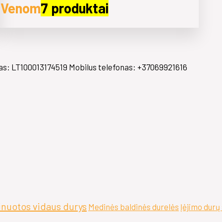
Venom
7 produktai
s: LT100013174519 Mobilus telefonas: +37069921616
nuotos vidaus durys
Medinės baldinės durelės
Įėjimo durų