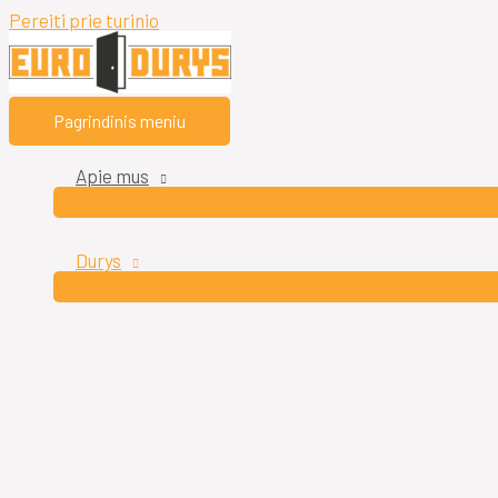
Pereiti prie turinio
Pagrindinis meniu
Apie mus
Durys